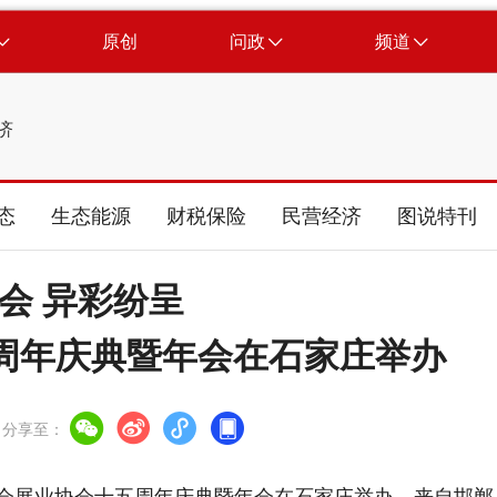
原创
问政
频道
济
态
生态能源
财税保险
民营经济
图说特刊
会 异彩纷呈
周年庆典暨年会在石家庄举办
分享至：