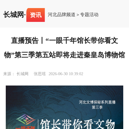
长城网
·
资讯
河北品牌频道
专题活动
>
直播预告丨“一眼千年馆长带你看文
物”第三季第五站即将走进秦皇岛博物馆
来源： 长城网 张思瑶
2026-06-30 10:39:02